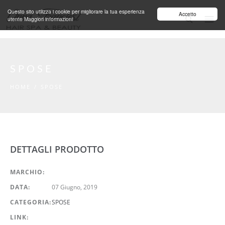
Salta al contenuto principale
Questo sito utilizza i cookie per migliorare la tua esperienza
Accetto
utente
Maggiori informazioni
SPOSE
HOME
/
SPOSE
DETTAGLI PRODOTTO
MARCHIO:
DATA:
07 Giugno, 2019
CATEGORIA:
SPOSE
LINK: