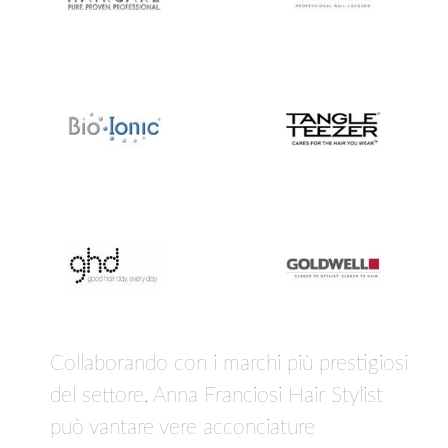
Collaborando con i marchi più prestigiosi
del settore, Anna Franciosi Hair Stylist
può vantare vere acconciature