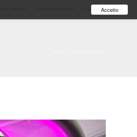
Accetto
OTA ONLINE
LAVORA CON NOI
CONTATTI
HOME
/
CROMOTERAPIA