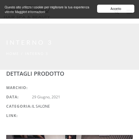
Salta al contenuto principale
Questo sito utilizza i cookie per migliorare la tua esperienza
Accetto
utente
Maggiori informazioni
INTERNO 3
HOME
/
INTERNO 3
DETTAGLI PRODOTTO
MARCHIO:
DATA:
29 Giugno, 2021
CATEGORIA:
IL SALONE
LINK: